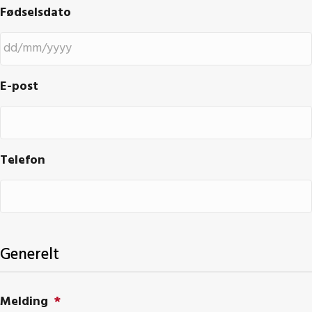
Fødselsdato
DD
E-post
slash
MM
slash
YYYY
Telefon
Generelt
Melding
*