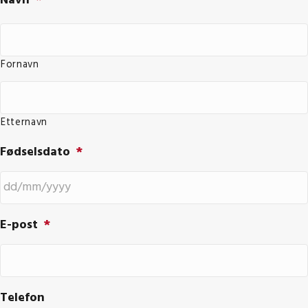
Navn
*
Fornavn
Etternavn
Fødselsdato
*
DD
E-post
*
slash
MM
slash
YYYY
Telefon